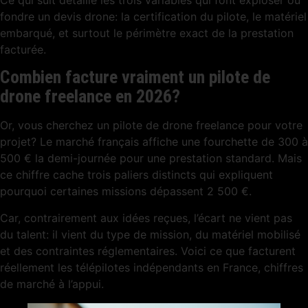
Ce qui suit détaille les trois variables qui font exploser ou
fondre un devis drone: la certification du pilote, le matériel
embarqué, et surtout le périmètre exact de la prestation
facturée.
Combien facture vraiment un pilote de
drone freelance en 2026?
Or, vous cherchez un pilote de drone freelance pour votre
projet? Le marché français affiche une fourchette de 300 à
500 € la demi-journée pour une prestation standard. Mais
ce chiffre cache trois paliers distincts qui expliquent
pourquoi certaines missions dépassent 2 500 €.
Car, contrairement aux idées reçues, l’écart ne vient pas
du talent: il vient du type de mission, du matériel mobilisé
et des contraintes réglementaires. Voici ce que facturent
réellement les télépilotes indépendants en France, chiffres
de marché à l’appui.