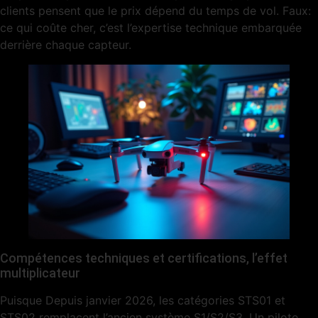
clients pensent que le prix dépend du temps de vol. Faux:
ce qui coûte cher, c’est l’expertise technique embarquée
derrière chaque capteur.
Compétences techniques et certifications, l’effet
multiplicateur
Puisque Depuis janvier 2026, les catégories STS01 et
STS02 remplacent l’ancien système S1/S2/S3. Un pilote