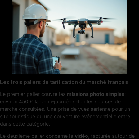
Les trois paliers de tarification du marché français
Le premier palier couvre les
missions photo simples
:
environ 450 € la demi-journée selon les sources de
marché consultées. Une prise de vues aérienne pour un
site touristique ou une couverture événementielle entre
dans cette catégorie.
Le deuxième palier concerne la
vidéo
, facturée autour de