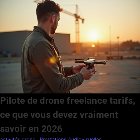
Pilote de drone freelance tarifs,
ce que vous devez vraiment
savoir en 2026
activités drone
,
Prestations Audiovisuelles