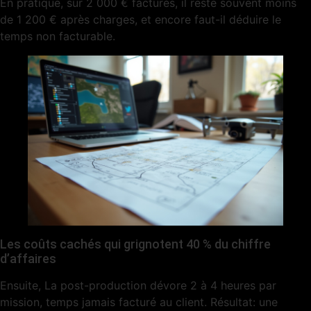
En pratique, sur 2 000 € facturés, il reste souvent moins
de 1 200 € après charges, et encore faut-il déduire le
temps non facturable.
Les coûts cachés qui grignotent 40 % du chiffre
d’affaires
Ensuite, La post-production dévore 2 à 4 heures par
mission, temps jamais facturé au client. Résultat: une