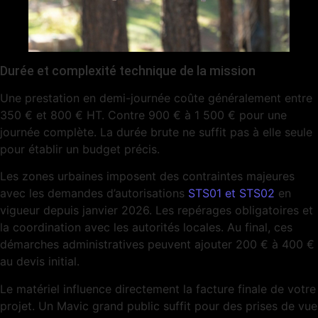
Durée et complexité technique de la mission
Une prestation en demi-journée coûte généralement entre
350 € et 800 € HT. Contre 900 € à 1 500 € pour une
journée complète. La durée brute ne suffit pas à elle seule
pour établir un budget précis.
Les zones urbaines imposent des contraintes majeures
avec les demandes d’autorisations
STS01 et STS02
en
vigueur depuis janvier 2026. Les repérages obligatoires et
la coordination avec les autorités locales. Au final, ces
démarches administratives peuvent ajouter 200 € à 400 €
au devis initial.
Le matériel influence directement la facture finale de votre
projet. Un Mavic grand public suffit pour des prises de vue