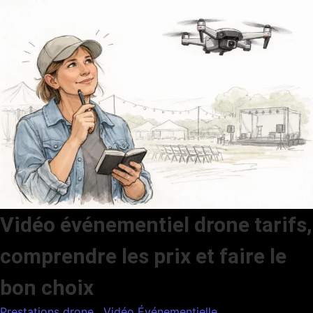
Vidéo événementiel drone tarifs,
comprendre les prix et faire le
bon choix
Prestations drone
,
Vidéo Événementielle