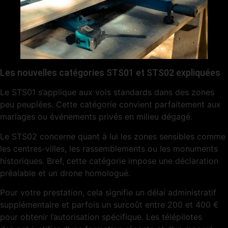
Les nouvelles catégories STS01 et STS02 expliquées
Le STS01 s’applique aux vols standards dans des zones
peu peuplées. Cette catégorie convient parfaitement aux
mariages ou événements privés en milieu dégagé.
Le STS02 concerne quant à lui les zones sensibles comme
les centres-villes, les rassemblements ou les monuments
historiques. Bref, cette catégorie impose une déclaration
préalable et un drone homologué.
Pour votre prestation, cela signifie un délai administratif
supplémentaire et parfois un surcoût entre 200 et 400 €
pour obtenir l’autorisation spécifique. Les télépilotes