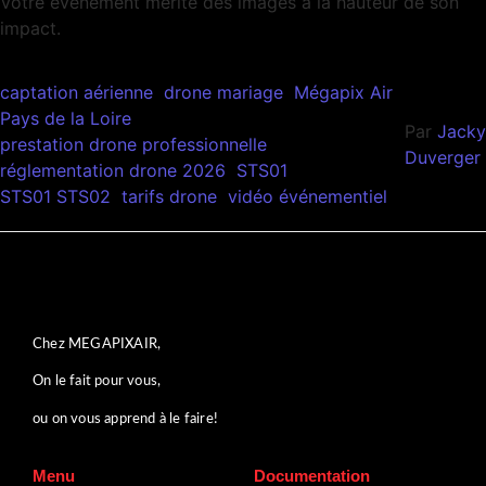
Votre événement mérite des images à la hauteur de son
impact.
captation aérienne
drone mariage
Mégapix Air
Pays de la Loire
Par
Jacky
prestation drone professionnelle
Duverger
réglementation drone 2026
STS01
STS01 STS02
tarifs drone
vidéo événementiel
Chez MEGAPIXAIR,
On le fait pour vous,
ou on vous apprend à le faire!
Menu
Documentation