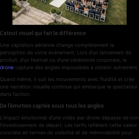
L’atout visuel qui fait la différence
Une captation aérienne change complètement la
perception de votre événement. Lors d’un lancement de
produit, d’un festival ou d’une cérémonie corporate, le
drone
capture des angles impossibles à obtenir autrement.
Quand même, il suit les mouvements avec fluidité et crée
une narration visuelle continue qui embarque le spectateur
dans l’action.
De l’émotion captée sous tous les angles
L’impact émotionnel d’une vidéo par drone dépasse de loin
l’investissement de départ. Les tarifs reflètent cette valeur
concrète en termes de visibilité et de mémorabilité pour