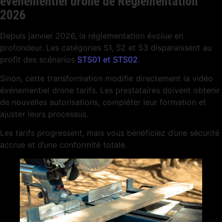
événementiel drone de Réglementation
2026
Depuis janvier 2026, la réglementation évolue en
profondeur. Les catégories S1, S2 et S3 disparaissent au
profit des scénarios
STS01 et STS02
.
Sinon, cette transformation modifie directement la vidéo
événementiel drone tarifs. Les prestataires doivent obtenir
de nouvelles autorisations, compléter leur formation et
ajuster leurs processus.
Les tarifs progressent, mais vous bénéficiez d’une sécurité
accrue et d’une conformité totale.