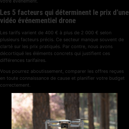
votre événement.
Les 5 facteurs qui déterminent le prix d’une
vidéo événementiel drone
Les tarifs varient de 400 € à plus de 2 000 € selon
plusieurs facteurs précis. Ce secteur manque souvent de
clarté sur les prix pratiqués. Par contre, nous avons
décortiqué les éléments concrets qui justifient ces
différences tarifaires.
Vous pourrez aboutissement, comparer les offres reçues
en toute connaissance de cause et planifier votre budget
correctement.