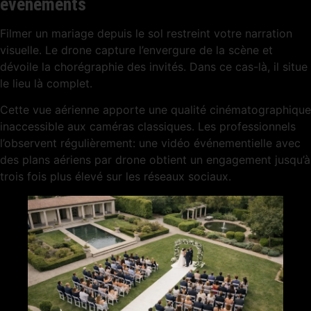
événements
Filmer un mariage depuis le sol restreint votre narration
visuelle. Le drone capture l’envergure de la scène et
dévoile la chorégraphie des invités. Dans ce cas-là, il situe
le lieu là complet.
Cette vue aérienne apporte une qualité cinématographique
inaccessible aux caméras classiques. Les professionnels
l’observent régulièrement: une vidéo événementielle avec
des plans aériens par drone obtient un engagement jusqu’à
trois fois plus élevé sur les réseaux sociaux.