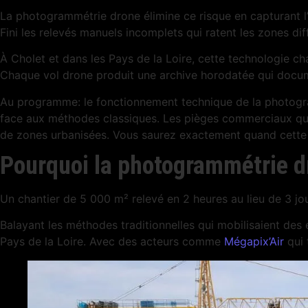
La photogrammétrie drone élimine ce risque en capturant l’i
Fini les relevés manuels incomplets qui ratent les zones diff
À Cholet et dans les Pays de la Loire, cette technologie c
Chaque vol drone produit une archive horodatée qui docume
Au programme: le fonctionnement technique de la photogram
face aux méthodes classiques. Les pièges commerciaux que 
de zones urbanisées. Vous saurez exactement quand cette ap
Pourquoi la photogrammétrie dr
Un chantier de 5 000 m² relevé en 2 heures au lieu de 3 j
Balayant les méthodes traditionnelles qui mobilisaient de
Pays de la Loire. Avec des acteurs comme
Mégapix’Air
qui 