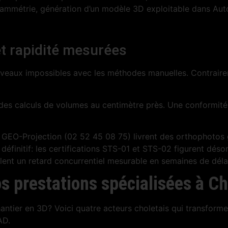
grammétrie, génération d’un modèle 3D exploitable dans Au
 et rapidité mesurées
iveaux impossibles avec les méthodes manuelles. Contrairem
es calculs de volumes au centimètre près. Une conformité r
GEO-Projection (02 52 45 08 75) livrent des orthophotos 
éfinitif: les certifications STS-01 et STS-02 figurent dés
ent un retard concurrentiel mesurable en semaines de délai 
s prestations spécialisées à Ch
antier en 3D? Voici quatre acteurs choletais qui transforme
AD.