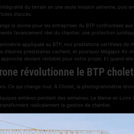
ntégralité du terrain en une seule mission aérienne, puis e
iciles d’accès.
hange la donne pour les entreprises du BTP confrontées aux 
nte l’avancement réel du chantier, une protection juridiqu
métrie appliquée au BTP, nos prestations certifiées de mo
d’autres prestataires cachent, et pourquoi Mégapix Air maî
proche devient rentable pour votre projet. Et quand elle n
one révolutionne le BTP cholet
ours. Ce qui change tout. À Cholet, la photogrammétrie dr
s équipes entières pendant des semaines. Le Maine-et-Loire
transforment radicalement la gestion de chantier.