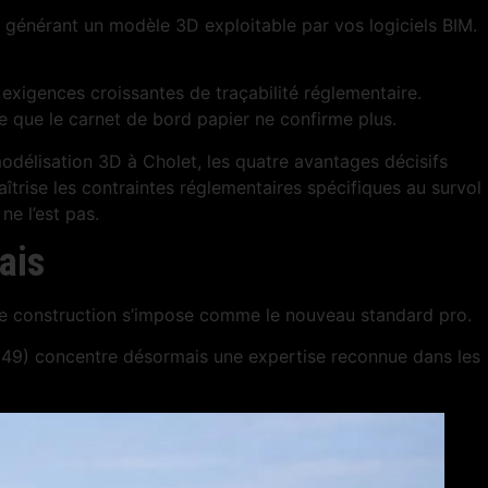
n générant un modèle 3D exploitable par vos logiciels BIM.
exigences croissantes de traçabilité réglementaire.
e que le carnet de bord papier ne confirme plus.
délisation 3D à Cholet, les quatre avantages décisifs
trise les contraintes réglementaires spécifiques au survol
e l’est pas.
ais
one construction s’impose comme le nouveau standard pro.
 (49) concentre désormais une expertise reconnue dans les