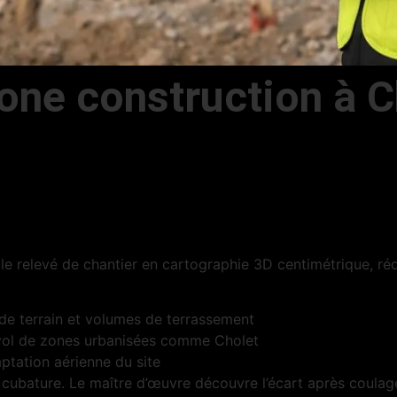
e construction à Cho
e relevé de chantier en cartographie 3D centimétrique, réd
 de terrain et volumes de terrassement
vol de zones urbanisées comme Cholet
ptation aérienne du site
 cubature. Le maître d’œuvre découvre l’écart après coulage