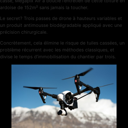
casse, Mégapix Air a bouclé l’entretien de cette toiture en
ardoise de 152m² sans jamais la toucher.
Le secret? Trois passes de drone à hauteurs variables et
un produit antimousse biodégradable appliqué avec une
précision chirurgicale.
Concrètement, cela élimine le risque de tuiles cassées, un
problème récurrent avec les méthodes classiques, et
divise le temps d’immobilisation du chantier par trois.