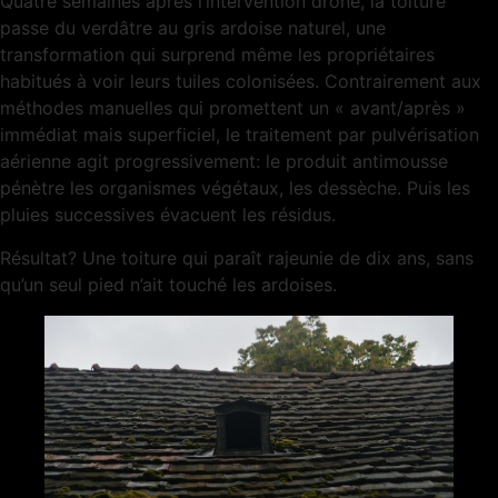
Quatre semaines après l’intervention drone, la toiture
passe du verdâtre au gris ardoise naturel, une
transformation qui surprend même les propriétaires
habitués à voir leurs tuiles colonisées. Contrairement aux
méthodes manuelles qui promettent un « avant/après »
immédiat mais superficiel, le traitement par pulvérisation
aérienne agit progressivement: le produit antimousse
pénètre les organismes végétaux, les dessèche. Puis les
pluies successives évacuent les résidus.
Résultat? Une toiture qui paraît rajeunie de dix ans, sans
qu’un seul pied n’ait touché les ardoises.