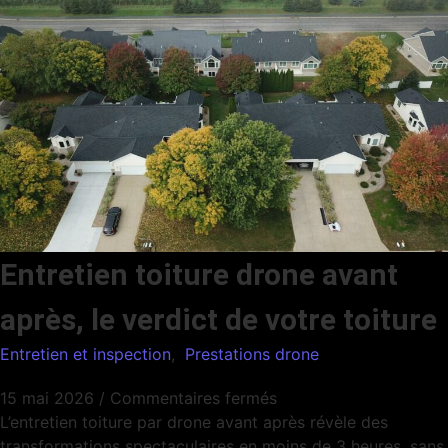
Entretien toiture drone avant
après, le verdict de votre toiture
Entretien et inspection
,
Prestations drone
15 mai 2026
/
Commentaires fermés
L’entretien toiture par drone avant après révèle des
transformations spectaculaires en moins de 3 heures, sans