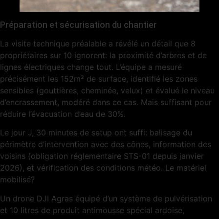
Préparation et sécurisation du chantier
La visite technique préalable a révélé un détail que 8
propriétaires sur 10 ignorent: la proximité d’arbres et de
lignes électriques change tout. L’équipe a mesuré
précisément les 152m² de surface, identifié les zones
sensibles (gouttières, cheminée, velux) et évalué le niveau
d’encrassement, modéré dans ce cas. Mais suffisant pour
réduire l’évacuation d’eau de 30%.
Le jour J, 30 minutes de setup ont suffi: balisage du
périmètre d’intervention avec des cônes, information des
voisins (obligation réglementaire STS-01 depuis janvier
2026), et vérification des conditions météo. Le matériel
mobilisé?
Un drone DJI Agras équipé d’un système de pulvérisation
et 10 litres de produit antimousse spécial ardoise,