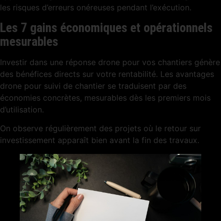
les risques d’erreurs onéreuses pendant l’exécution.
Les 7 gains économiques et opérationnels
mesurables
Investir dans une réponse drone pour vos chantiers génère
des bénéfices directs sur votre rentabilité. Les avantages
drone pour suivi de chantier se traduisent par des
économies concrètes, mesurables dès les premiers mois
d’utilisation.
On observe régulièrement des projets où le retour sur
investissement apparaît bien avant la fin des travaux.