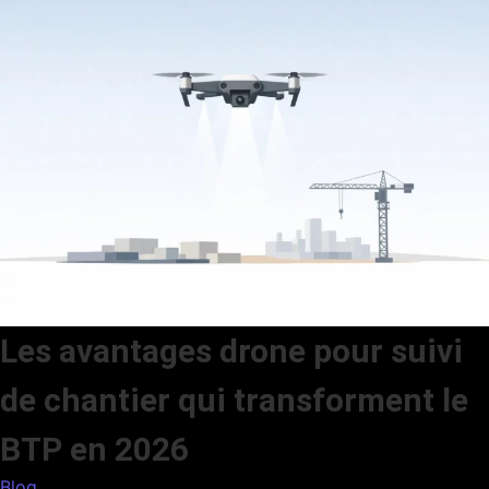
Les avantages drone pour suivi
de chantier qui transforment le
BTP en 2026
Blog