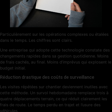
Particulièrement sur les opérations complexes ou étalées
dans le temps. Les chiffres sont clairs.
Une entreprise qui adopte cette technologie constate des
changements rapides dans sa gestion quotidienne. Moins
de frais cachés, au final. Moins d’imprévus qui explosent le
budget initial.
Réduction drastique des coûts de surveillance
Les visites répétées sur chantier deviennent inutiles avec
cette méthode. Un survol hebdomadaire remplace trois à
quatre déplacements terrain, ce qui réduit clairement les
frais de route. Le temps perdu en trajet et l’usure des
véhicules.