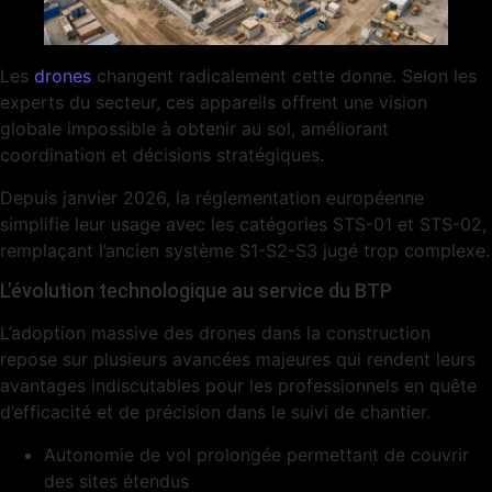
Les
drones
changent radicalement cette donne. Selon les
experts du secteur, ces appareils offrent une vision
globale impossible à obtenir au sol, améliorant
coordination et décisions stratégiques.
Depuis janvier 2026, la réglementation européenne
simplifie leur usage avec les catégories STS-01 et STS-02,
remplaçant l’ancien système S1-S2-S3 jugé trop complexe.
L’évolution technologique au service du BTP
L’adoption massive des drones dans la construction
repose sur plusieurs avancées majeures qui rendent leurs
avantages indiscutables pour les professionnels en quête
d’efficacité et de précision dans le suivi de chantier.
Autonomie de vol prolongée permettant de couvrir
des sites étendus