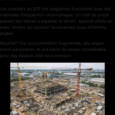
Les chantiers du BTP ont longtemps fonctionné avec des
méthodes d’inspection chronophages. Un chef de projet
passait des heures à arpenter le terrain, appareil photo en
main, tentant de capturer l’avancement sous différents
angles.
Résultat? Une documentation fragmentée, des angles
morts persistants, et une perte de temps considérable
pour des équipes déjà sous pression.