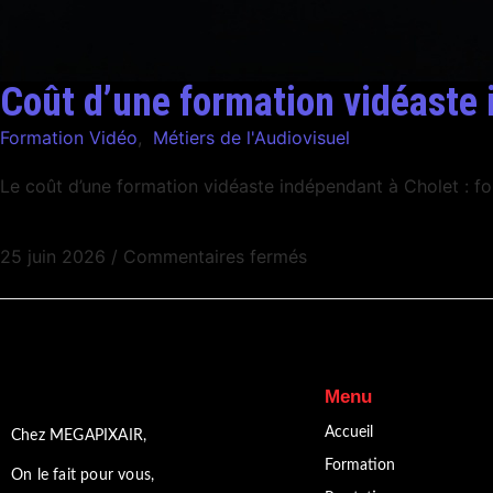
Coût d’une formation vidéaste
Formation Vidéo
,
Métiers de l'Audiovisuel
Le coût d’une formation vidéaste indépendant à Cholet : fo
25 juin 2026
/
Commentaires fermés
Menu
Accueil
Chez MEGAPIXAIR,
Formation
On le fait pour vous,