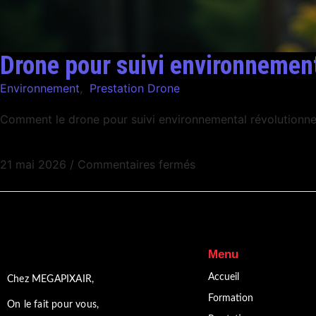
Drone pour suivi environnementa
Environnement
,
Prestation Drone
Comment le drone pour suivi environnemental révolutionne 
21 mai 2026
/
Commentaires fermés
Menu
Accueil
Chez MEGAPIXAIR,
Formation
On le fait pour vous,