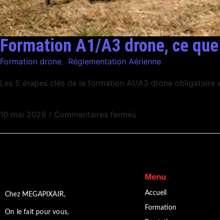
Formation A1/A3 drone, ce que 
Formation drone
,
Réglementation Aérienne
Les 5 étapes clés de la formation A1/A3 drone obligatoire 
10 mai 2026
/
Commentaires fermés
Menu
Accueil
Chez MEGAPIXAIR,
Formation
On le fait pour vous,