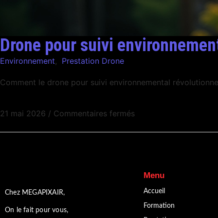
Drone pour suivi environnementa
Environnement
,
Prestation Drone
Comment le drone pour suivi environnemental révolutionne 
21 mai 2026
/
Commentaires fermés
Menu
Accueil
Chez MEGAPIXAIR,
Formation
On le fait pour vous,